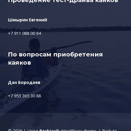
Шмырин Евгений
+7 911 088 00 64
По вопросам приобретения
каяков
Дан Бородаев
+7 953 365 30 88
© 2026
|
Using
Reykjavik
WordPress
theme.
|
Back to