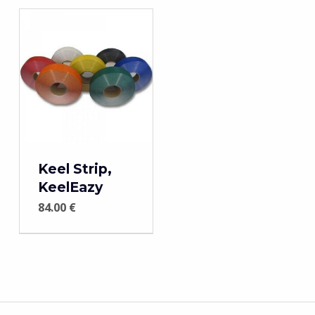
Keel Strip,
KeelEazy
84.00
€
Навигация по записям