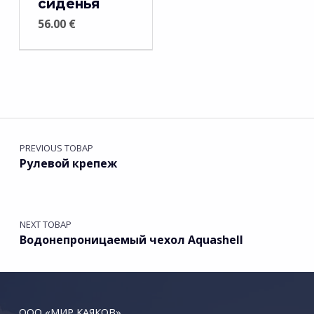
сиденья
56.00
€
Навигация по записям
PREVIOUS ТОВАР
Рулевой крепеж
NEXT ТОВАР
Водонепроницаемый чехол Aquashell
ООО «МИР КАЯКОВ»