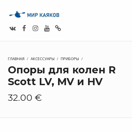
Vimeo
Facebook
Instagram
Youtube
Whats App
ГЛАВНАЯ
/
АКСЕССУАРЫ
/
ПРИБОРЫ
/
Опоры для колен R
Scott LV, MV и HV
32.00
€