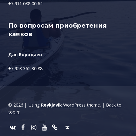
+7 911 088 00 64
По вопросам приобретения
каяков
Дан Бородаев
+7 953 365 30 88
© 2026
|
Using
Reykjavik
WordPress
theme.
|
Back to
top ↑
Vimeo
Facebook
Instagram
Youtube
Whats App
Back to top ↑