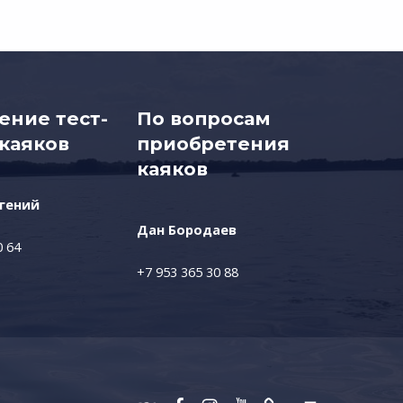
ение тест-
По вопросам
каяков
приобретения
каяков
гений
Дан Бородаев
0 64
+7 953 365 30 88
Vimeo
Facebook
Instagram
Youtube
Whats App
Back to top ↑