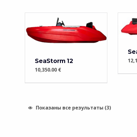
List of products
Se
12,
SeaStorm 12
10,350.00
€
Показаны все результаты (3)